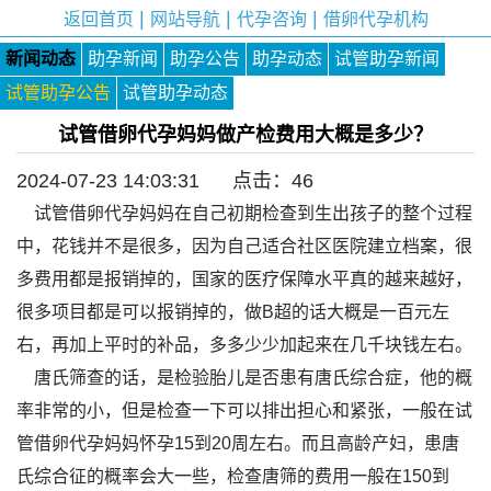
|
|
|
返回首页
网站导航
代孕咨询
借卵代孕机构
新闻动态
助孕新闻
助孕公告
助孕动态
试管助孕新闻
试管助孕公告
试管助孕动态
试管借卵代孕妈妈做产检费用大概是多少？
2024-07-23 14:03:31 点击：
46
试管借卵代孕妈妈在自己初期检查到生出孩子的整个过程
中，花钱并不是很多，因为自己适合社区医院建立档案，很
多费用都是报销掉的，国家的医疗保障水平真的越来越好，
很多项目都是可以报销掉的，做B超的话大概是一百元左
右，再加上平时的补品，多多少少加起来在几千块钱左右。
唐氏筛查的话，是检验胎儿是否患有唐氏综合症，他的概
率非常的小，但是检查一下可以排出担心和紧张，一般在试
管借卵代孕妈妈怀孕15到20周左右。而且高龄产妇，患唐
氏综合征的概率会大一些，检查唐筛的费用一般在150到