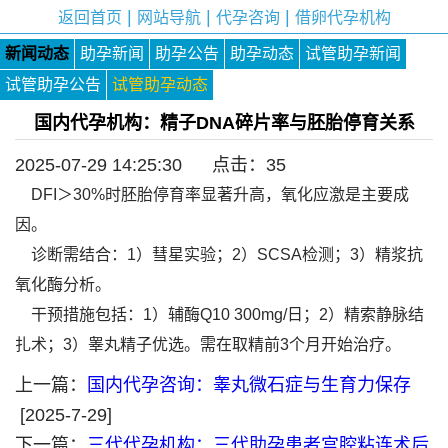
|
|
|
返回首页
网站导航
代孕咨询
借卵代孕机构
新闻动态
助孕新闻
助孕公告
助孕动态
试管助孕新闻
试管助孕公告
试管助孕动态
国内代孕机构：精子DNA碎片率与胚胎停育关系
2025-07-29 14:25:30 点击：
35
DFI＞30%时胚胎停育率显著升高，氧化应激是主要成
因。
诊断需结合：1）彗星实验；2）SCSA检测；3）精浆抗
氧化酶分析。
干预措施包括：1）辅酶Q10 300mg/日；2）精索静脉结
扎术；3）睾丸精子优选。需在取精前3个月开始治疗。
上一篇：
国内代孕咨询：睾丸微石症与生育力保存
[2025-7-29]
下一篇：
三代代孕机构：三代助孕患者宫腔粘连术后