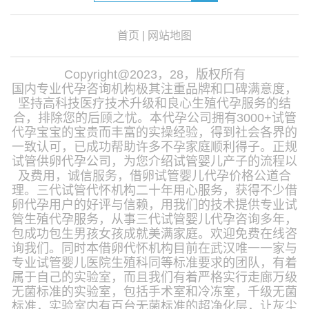
首页
|
网站地图
Copyright@2023，28，版权所有
国内专业代孕咨询机构极其注重品牌和口碑满意度，
坚持高科技医疗技术升级和良心生殖代孕服务的结
合，排除您的后顾之忧。本代孕公司拥有3000+试管
代孕宝宝的宝贵而丰富的实操经验，得到社会各界的
一致认可，已成功帮助许多不孕家庭顺利得子。正规
试管供卵代孕公司，为您介绍试管婴儿产子的流程以
及费用，诚信服务，借卵试管婴儿代孕价格公道合
理。三代试管代怀机构二十年用心服务，获得不少借
卵代孕用户的好评与信赖，用我们的技术提供专业试
管生殖代孕服务，从事三代试管婴儿代孕咨询多年，
包成功包生男孩女孩成就美满家庭。欢迎免费在线咨
询我们。同时本借卵代怀机构目前在武汉唯一一家与
专业试管婴儿医院生殖科同等标准要求的团队，有着
属于自己的实验室，而且我们有着严格实行走廊万级
无菌标准的实验室，包括手术室和冷冻室，千级无菌
标准，实验室内有百台无菌标准的超净化层，让灰尘